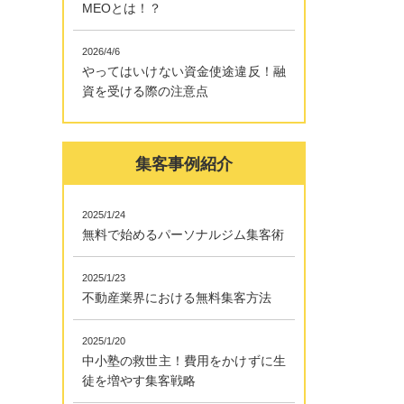
MEOとは！？
を
2026/4/6
やってはいけない資金使途違反！融
資を受ける際の注意点
集客事例紹介
2025/1/24
無料で始めるパーソナルジム集客術
2025/1/23
不動産業界における無料集客方法
2025/1/20
中小塾の救世主！費用をかけずに生
徒を増やす集客戦略