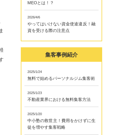
MEOとは！？
2026/4/6
、
やってはいけない資金使途違反！融
ま
資を受ける際の注意点
軽
集客事例紹介
す
2025/1/24
無料で始めるパーソナルジム集客術
2025/1/23
不動産業界における無料集客方法
2025/1/20
中小塾の救世主！費用をかけずに生
徒を増やす集客戦略