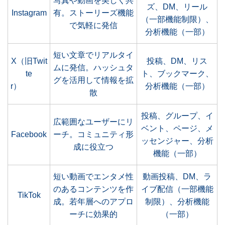
写真や動画を美しく共
ズ、DM、リール
Instagram
有。ストーリーズ機能
（一部機能制限）、
で気軽に発信
分析機能（一部）
短い文章でリアルタイ
X（旧Twit
投稿、DM、リス
ムに発信。ハッシュタ
te
ト、ブックマーク、
グを活用して情報を拡
r）
分析機能（一部）
散
投稿、グループ、イ
広範囲なユーザーにリ
ベント、ページ、メ
Facebook
ーチ。コミュニティ形
ッセンジャー、分析
成に役立つ
機能（一部）
短い動画でエンタメ性
動画投稿、DM、ラ
のあるコンテンツを作
イブ配信（一部機能
TikTok
成。若年層へのアプロ
制限）、分析機能
ーチに効果的
（一部）