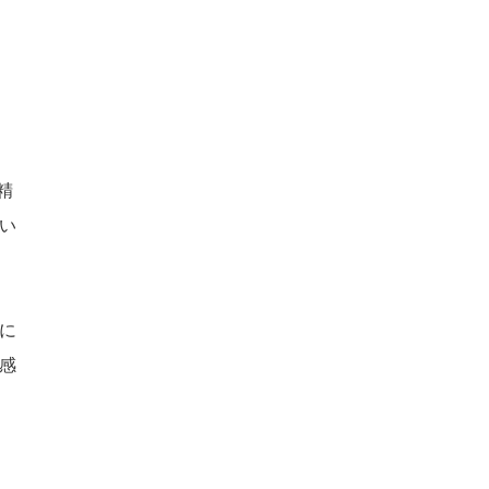
精
い
に
感