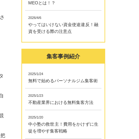
MEOとは！？
さ
2026/4/6
やってはいけない資金使途違反！融
資を受ける際の注意点
集客事例紹介
2025/1/24
タ
無料で始めるパーソナルジム集客術
自
2025/1/23
不動産業界における無料集客方法
競
2025/1/20
中小塾の救世主！費用をかけずに生
徒を増やす集客戦略
に把