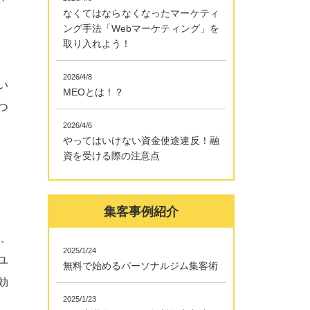
なくてはならなくなったマーケティ
ング手法「Webマーケティング」を
取り入れよう！
2026/4/8
い
MEOとは！？
つ
2026/4/6
やってはいけない資金使途違反！融
資を受ける際の注意点
集客事例紹介
、
2025/1/24
ユ
無料で始めるパーソナルジム集客術
効
2025/1/23