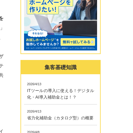
を
」
、
ザ
テ
集客基礎知識
共
2026/4/13
ITツールの導入に使える！デジタル
化・AI導入補助金とは！？
2026/4/13
省力化補助金（カタログ型）の概要
イ
2026/4/8