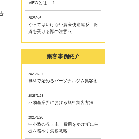
MEOとは！？
告
2026/4/6
やってはいけない資金使途違反！融
資を受ける際の注意点
集客事例紹介
2025/1/24
無料で始めるパーソナルジム集客術
2025/1/23
。
不動産業界における無料集客方法
2025/1/20
中小塾の救世主！費用をかけずに生
徒を増やす集客戦略