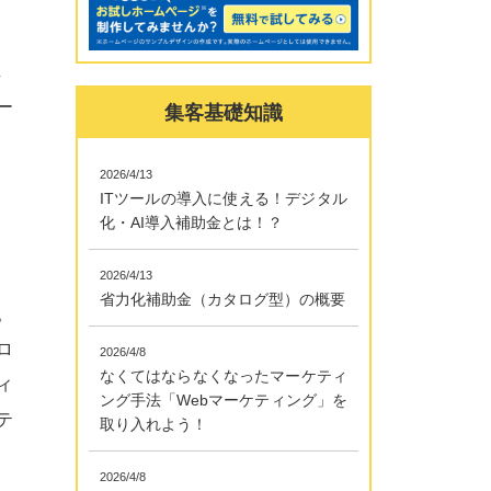
」
し
ー
集客基礎知識
2026/4/13
ITツールの導入に使える！デジタル
化・AI導入補助金とは！？
2026/4/13
省力化補助金（カタログ型）の概要
。
ロ
2026/4/8
なくてはならなくなったマーケティ
ィ
ング手法「Webマーケティング」を
テ
取り入れよう！
2026/4/8