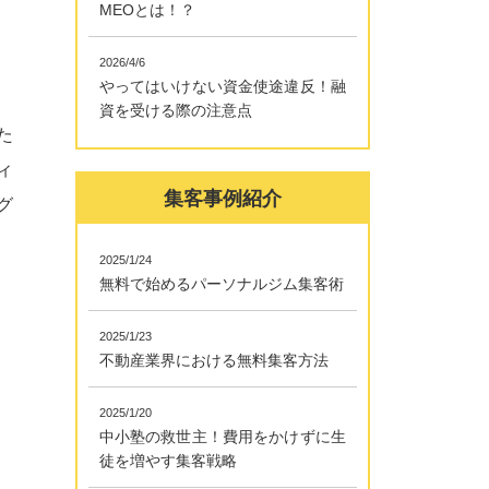
MEOとは！？
2026/4/6
やってはいけない資金使途違反！融
資を受ける際の注意点
た
ィ
集客事例紹介
グ
2025/1/24
無料で始めるパーソナルジム集客術
2025/1/23
不動産業界における無料集客方法
2025/1/20
中小塾の救世主！費用をかけずに生
徒を増やす集客戦略