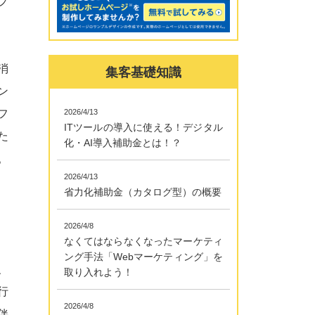
プ
消
集客基礎知識
ン
フ
2026/4/13
ITツールの導入に使える！デジタル
た
化・AI導入補助金とは！？
。
2026/4/13
省力化補助金（カタログ型）の概要
2026/4/8
なくてはならなくなったマーケティ
ング手法「Webマーケティング」を
、
取り入れよう！
行
2026/4/8
伴