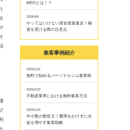
MEOとは！？
う
2026/4/6
タ
やってはいけない資金使途違反！融
マ
資を受ける際の注意点
そ
活
集客事例紹介
2025/1/24
無料で始めるパーソナルジム集客術
2025/1/23
不動産業界における無料集客方法
構
計
2025/1/20
中小塾の救世主！費用をかけずに生
利
徒を増やす集客戦略
れ