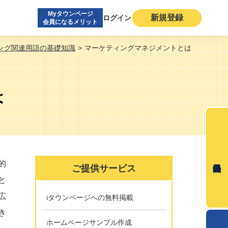
Myタウンページ
新規登録
ログイン
会員になるメリット
ング関連用語の基礎知識
マーケティングマネジメントとは
は
的
ご提供サービス
と
広
iタウンページへの無料掲載
き
ホームページサンプル作成