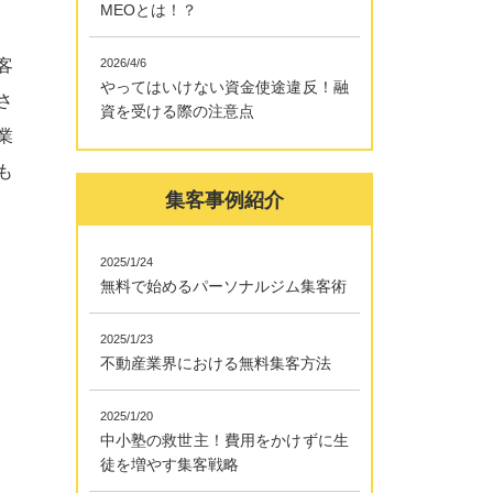
MEOとは！？
客
2026/4/6
やってはいけない資金使途違反！融
さ
資を受ける際の注意点
業
も
集客事例紹介
2025/1/24
無料で始めるパーソナルジム集客術
2025/1/23
不動産業界における無料集客方法
2025/1/20
中小塾の救世主！費用をかけずに生
徒を増やす集客戦略