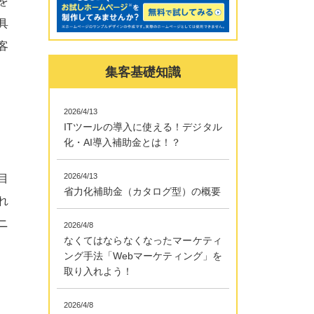
を
具
客
集客基礎知識
2026/4/13
ITツールの導入に使える！デジタル
化・AI導入補助金とは！？
2026/4/13
目
省力化補助金（カタログ型）の概要
れ
ニ
2026/4/8
なくてはならなくなったマーケティ
ング手法「Webマーケティング」を
取り入れよう！
2026/4/8